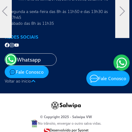
Segunda a sexta-feira das 8h ás 11h50 e das 13h30 ás
Se
17h45
17
Sábado das 8h às 11h35
Sá
REDES SOCIAIS
Whatsapp
Fale Conosco
Fale Conosco
Voltar ao inicio
© Copyright 2025 - Salwipa VW
No trânsito, enxergar o outro salva vidas.
Desenvolvido por Syonet