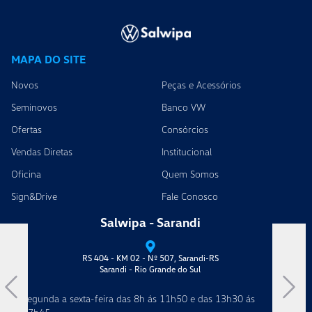
MAPA DO SITE
Novos
Peças e Acessórios
Seminovos
Banco VW
Ofertas
Consórcios
Vendas Diretas
Institucional
Oficina
Quem Somos
Sign&Drive
Fale Conosco
arandi
Salwipa - Carazinh
7, Sarandi-RS
Av. Flores da Cunha, 3705, Bairro Broecker
e do Sul
Segunda a sexta-feira das 8h ás 11h50 e 
11h50 e das 13h30 ás
17h45